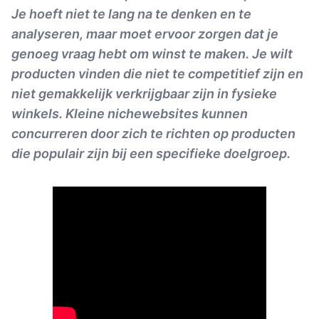
Je hoeft niet te lang na te denken en te
analyseren, maar moet ervoor zorgen dat je
genoeg vraag hebt om winst te maken. Je wilt
producten vinden die niet te competitief zijn en
niet gemakkelijk verkrijgbaar zijn in fysieke
winkels. Kleine nichewebsites kunnen
concurreren door zich te richten op producten
die populair zijn bij een specifieke doelgroep.