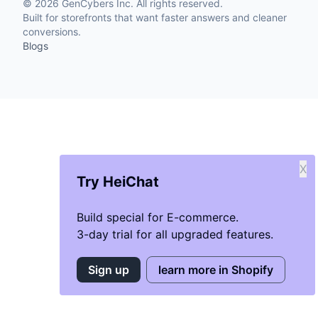
©
2026
GenCybers Inc. All rights reserved.
Built for storefronts that want faster answers and cleaner
conversions.
Blogs
X
Try HeiChat
Build special for E-commerce.
3-day trial for all upgraded features.
Sign up
learn more in Shopify