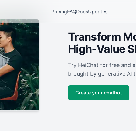
Pricing
FAQ
Docs
Updates
Transform Mor
High-Value 
Try HeiChat for free and 
brought by generative AI 
Create your chatbot