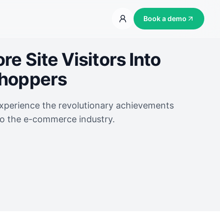
Book a demo
e Site Visitors Into
Shoppers
experience the revolutionary achievements
to the e-commerce industry.