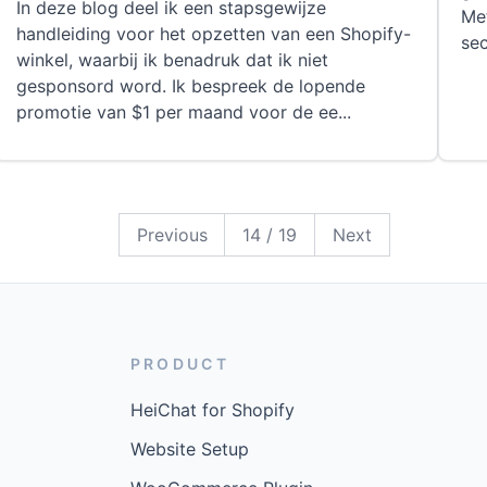
In deze blog deel ik een stapsgewijze
Met
handleiding voor het opzetten van een Shopify-
se
winkel, waarbij ik benadruk dat ik niet
gesponsord word. Ik bespreek de lopende
promotie van $1 per maand voor de ee
...
19
18
17
16
15
14
13
12
11
10
9
8
7
6
5
4
3
2
1
Previous
14
/
19
Next
PRODUCT
HeiChat for Shopify
Website Setup