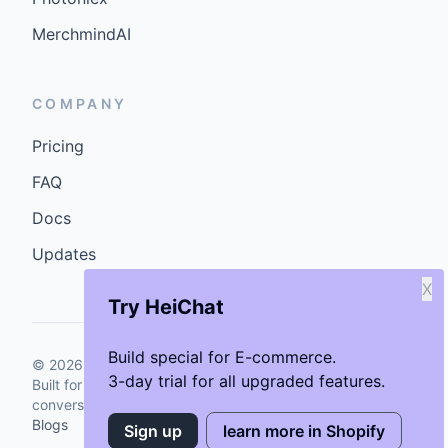
MerchmindAI
COMPANY
Pricing
FAQ
Docs
Updates
X
Try HeiChat
Build special for E-commerce.
©
2026
GenCybers Inc. All rights reserved.
3-day trial for all upgraded features.
Built for storefronts that want faster answers and cleaner
conversions.
Blogs
Sign up
learn more in Shopify