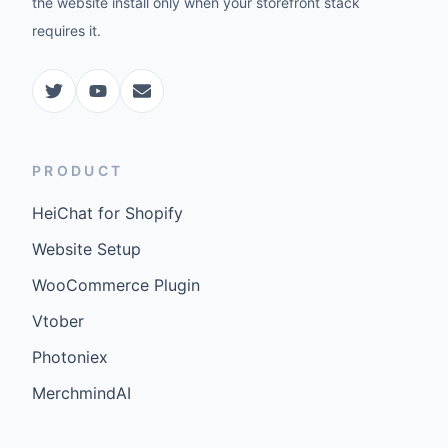
the website install only when your storefront stack
requires it.
PRODUCT
HeiChat for Shopify
Website Setup
WooCommerce Plugin
Vtober
Photoniex
MerchmindAI