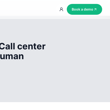
Book a demo
Call center
 human