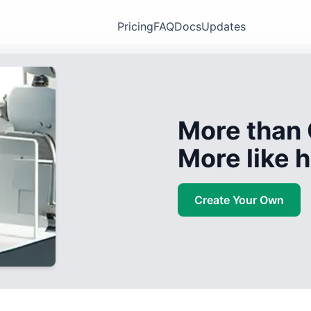
Pricing
FAQ
Docs
Updates
More than 
More like
Create Your Own