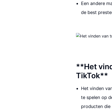
Een andere man
de best prest
**Het vin
TikTok**
Het vinden van
te spelen op d
producten die