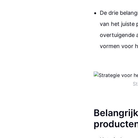
De drie belang
van het juiste
overtuigende a
vormen voor he
St
Belangrij
producten