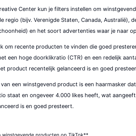
reative Center kun je filters instellen om winstgeven
e regio (bijv. Verenigde Staten, Canada, Australië), d
hoonheid) en het soort advertenties waar je naar o
ijk om recente producten te vinden die goed prestere
et een hoge doorklikratio (CTR) en een redelijk aanta
et product recentelijk gelanceerd is en goed presteer
 van een winstgevend product is een haarmasker dat
tio staat en ongeveer 4.000 likes heeft, wat aangeef
lanceerd is en goed presteert.