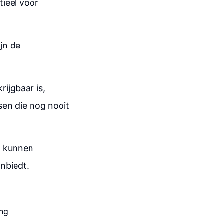
tieel voor
jn de
rijgbaar is,
en die nog nooit
e kunnen
nbiedt.