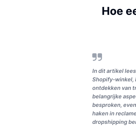
Hoe ee
In dit artikel le
Shopify-winkel,
ontdekken van t
belangrijke asp
besproken, evena
haken in reclam
dropshipping be