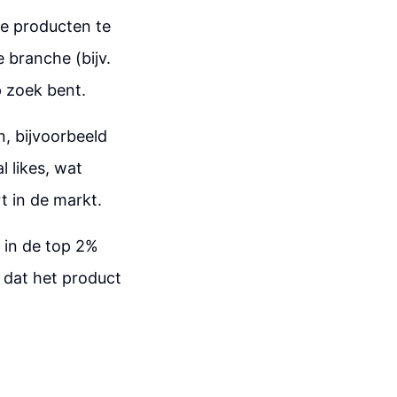
de producten te
e branche (bijv.
p zoek bent.
n, bijvoorbeeld
l likes, wat
t in de markt.
 in de top 2%
t dat het product