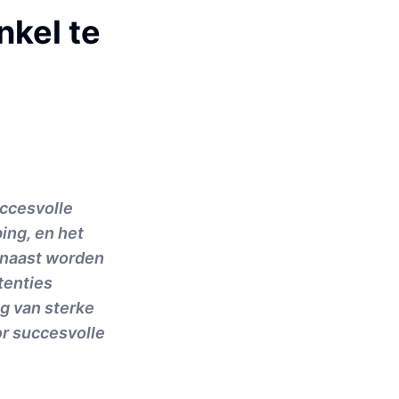
nkel te
uccesvolle
ing, en het
rnaast worden
tenties
g van sterke
r succesvolle