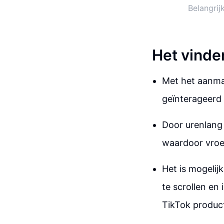
Belangrij
Het vinde
Met het aanma
geïnterageerd 
Door urenlang 
waardoor vroe
Het is mogeli
te scrollen en
TikTok product