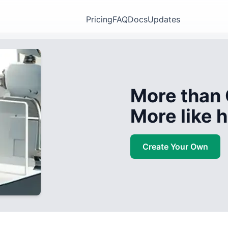
Pricing
FAQ
Docs
Updates
More than 
More like
Create Your Own