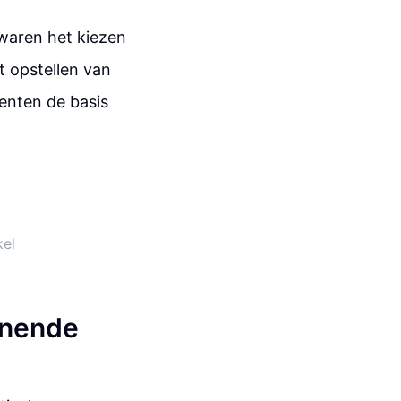
 waren het kiezen
t opstellen van
enten de basis
kel
nnende