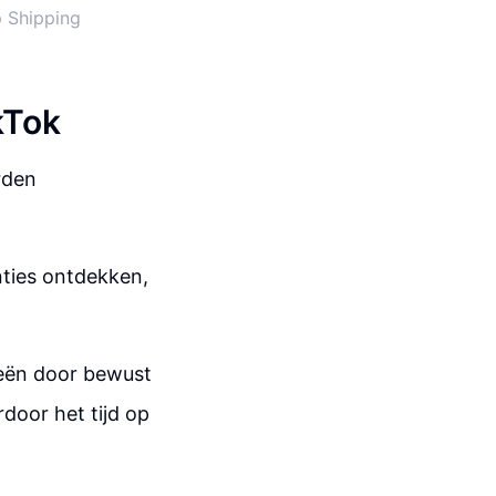
p Shipping
kTok
rden
nties ontdekken,
eeën door bewust
rdoor het tijd op