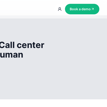
Book a demo
Call center
 human