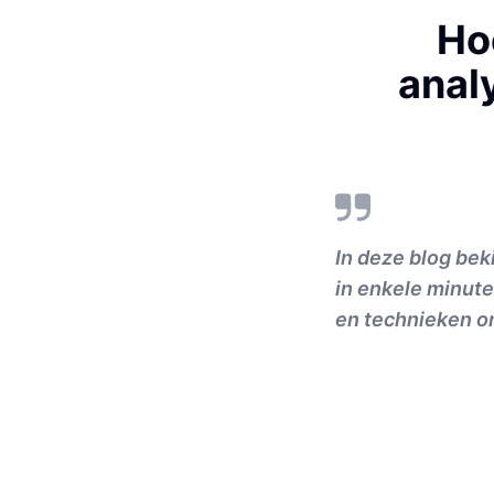
Ho
anal
In deze blog be
in enkele minut
en technieken o