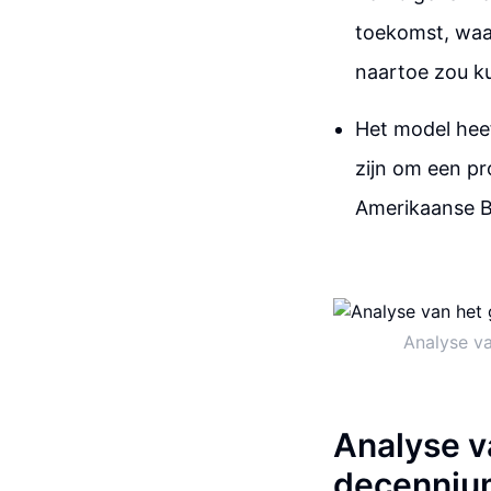
toekomst, waa
naartoe zou k
Het model heef
zijn om een pr
Amerikaanse 
Analyse va
Analyse v
decenniu