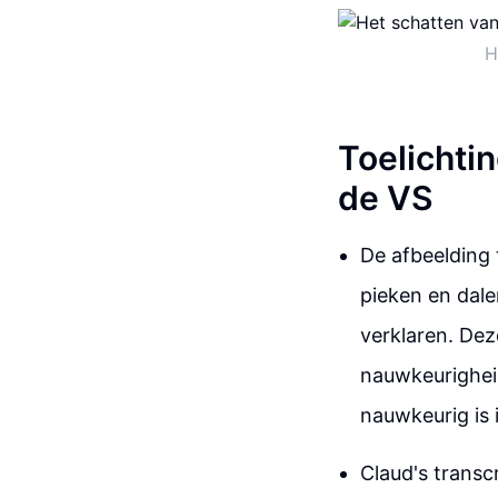
H
Toelichti
de VS
De afbeelding 
pieken en dale
verklaren. Dez
nauwkeurigheid 
nauwkeurig is
Claud's transc