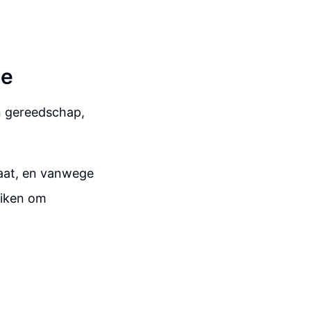
ie
an gereedschap,
taat, en vanwege
uiken om