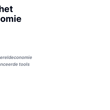
het
nomie
 wereldeconomie
anceerde tools