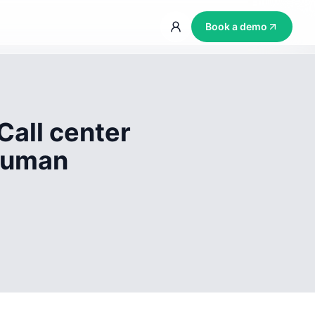
Book a demo
Call center
 human