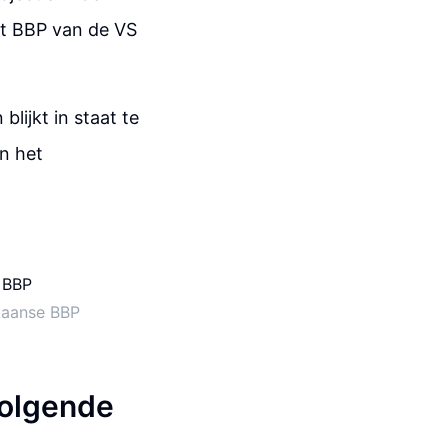
et BBP van de VS
lijkt in staat te
n het
kaanse BBP
volgende