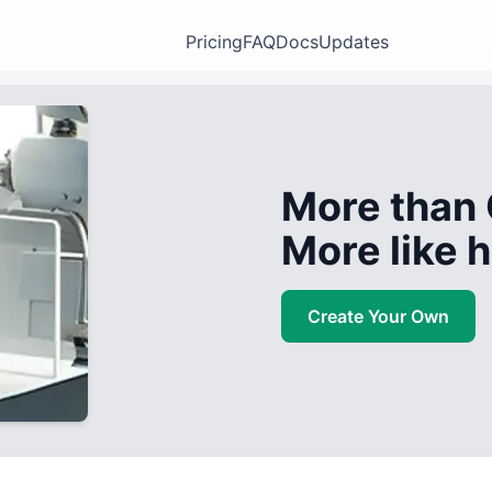
Pricing
FAQ
Docs
Updates
More than 
More like
Create Your Own