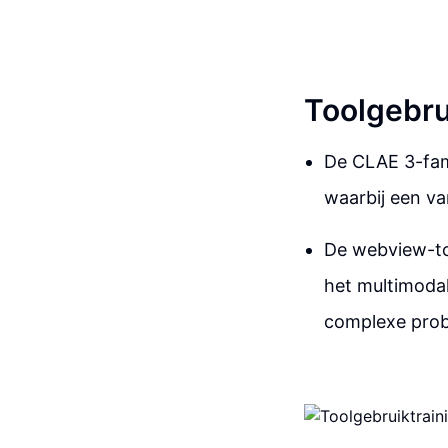
Toolgebru
De CLAE 3-fami
waarbij een va
De webview-too
het multimodal
complexe prob