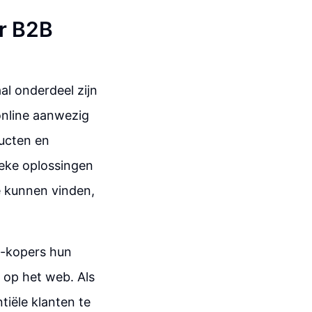
r B2B
al onderdeel zijn
online aanwezig
ducten en
ieke oplossingen
e kunnen vinden,
B-kopers hun
 op het web. Als
ntiële klanten te