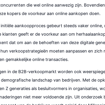
concurrenten die wel online aanwezig zijn. Bovendien
eze kopers de voorkeur aan online aankopen doen.
t initiële aankoopproces gebeurt steeds vaker online
e klanten geeft er de voorkeur aan om herhaalaankop
kent dat om aan de behoeften van deze digitale gene
 hun verkoopstrategieën moeten aanpassen en zich r
n gemakkelijke online transacties.
gen in de B2B-verkoopmarkt worden ook weerspiegel
 demografische landschap van bedrijven. Met de op
en Z generaties als besluitvormers in organisaties, wo
enaderingen niet meer voldoende zijn. Uit onderzoek bl