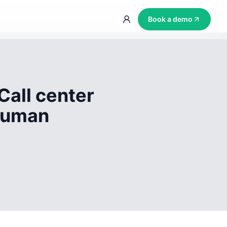
Book a demo
Call center
 human