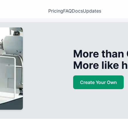
Pricing
FAQ
Docs
Updates
More than 
More like
Create Your Own