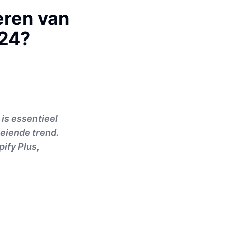
eren van
024?
is essentieel
oeiende trend.
ify Plus,