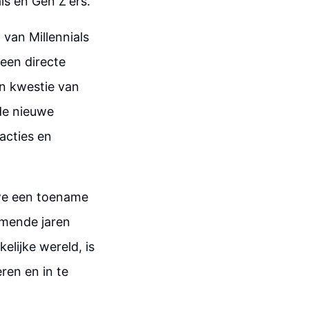
ls en Gen Z'ers.
 van Millennials
een directe
n kwestie van
de nieuwe
acties en
 we een toename
omende jaren
elijke wereld, is
ren en in te