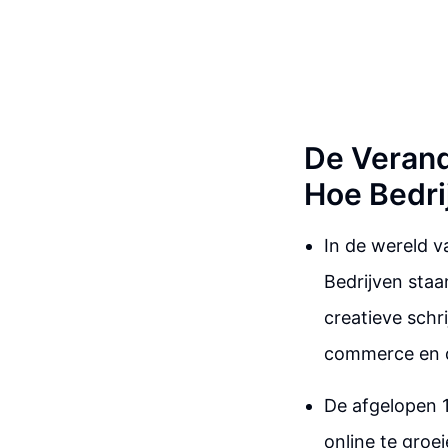
De Veran
Hoe Bedri
In de wereld 
Bedrijven staa
creatieve schr
commerce en d
De afgelopen 
online te groe