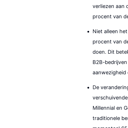
verliezen aan 
procent van d
Niet alleen he
procent van d
doen. Dit bete
B2B-bedrijven
aanwezigheid e
De veranderin
verschuivende
Millennial en G
traditionele b