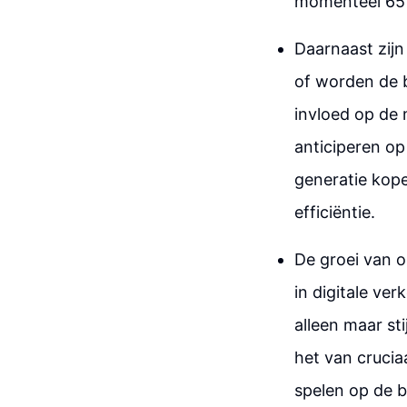
momenteel 65 p
Daarnaast zijn
of worden de b
invloed op de
anticiperen o
generatie kope
efficiëntie.
De groei van o
in digitale ve
alleen maar st
het van crucia
spelen op de 