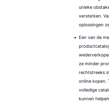
unieke obstak
versterken. Va
oplossingen z
Een van de me
productcatalog
wederverkoper
ze minder pro
rechtstreeks s
online kopen. 
volledige cata
kunnen helpen 