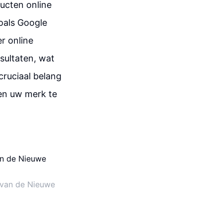
ucten online
oals Google
r online
sultaten, wat
cruciaal belang
en uw merk te
 van de Nieuwe