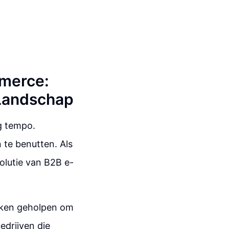
merce:
 Landschap
g tempo.
 te benutten. Als
volutie van B2B e-
rken geholpen om
edrijven die