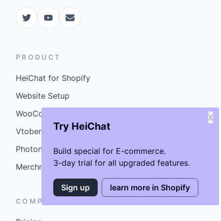
PRODUCT
HeiChat for Shopify
Website Setup
WooCommerce Plugin
X
Try HeiChat
Vtober
Photoniex
Build special for E-commerce.
3-day trial for all upgraded features.
MerchmindAI
Sign up
learn more in Shopify
COMPANY