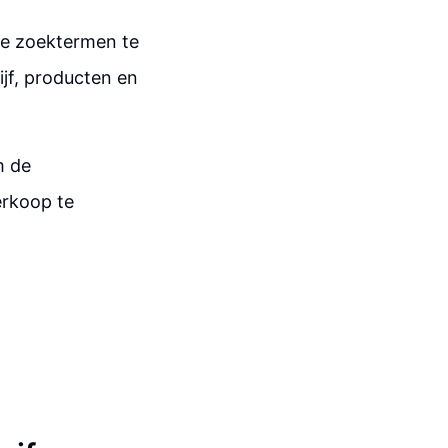
te zoektermen te
ijf, producten en
m de
erkoop te