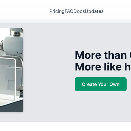
Pricing
FAQ
Docs
Updates
More than 
More like
Create Your Own