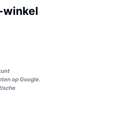
y-winkel
kunt
anten op Google.
tische