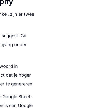
pify
el, zijn er twee
r suggest. Ga
hrijving onder
fwoord in
ct dat je hoger
er te genereren.
ie Google Sheet-
en is een Google