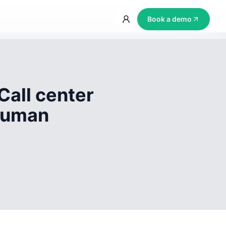
Book a demo
Call center
 human