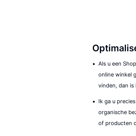
Optimalis
Als u een Sho
online winkel
vinden, dan is
Ik ga u precie
organische be
of producten 