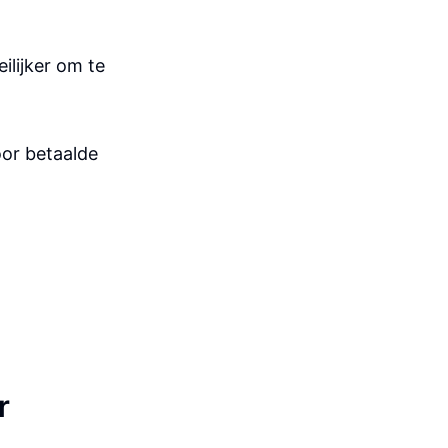
ilijker om te
oor betaalde
r