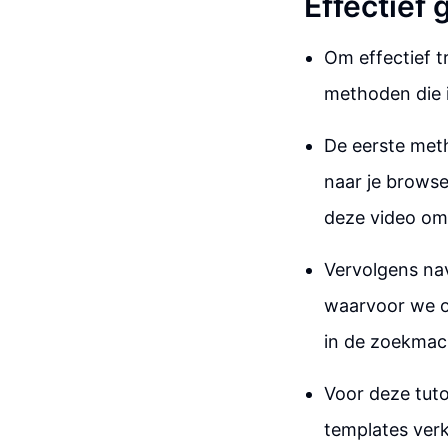
Effectief
Om effectief 
methoden die i
De eerste meth
naar je browse
deze video om
Vervolgens nav
waarvoor we on
in de zoekmach
Voor deze tuto
templates verk