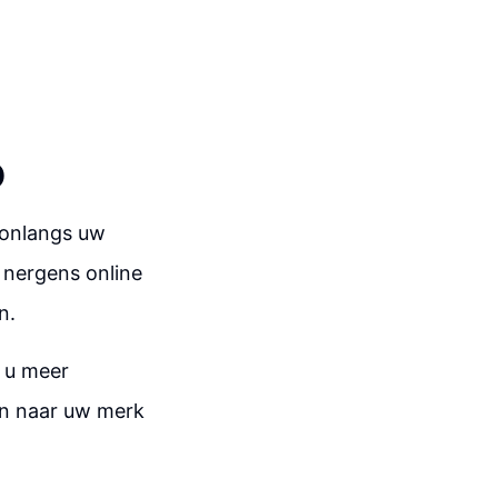
O
 onlangs uw
 nergens online
n.
t u meer
jn naar uw merk