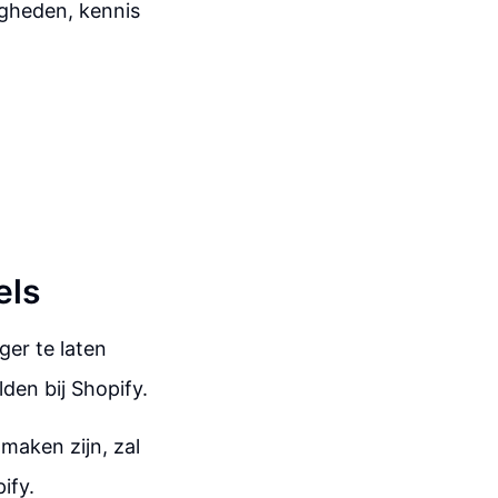
igheden, kennis
els
er te laten
en bij Shopify.
maken zijn, zal
ify.