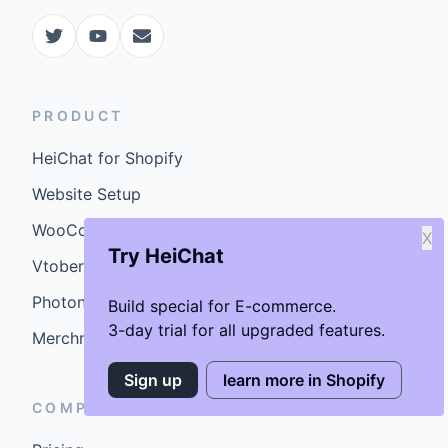
PRODUCT
HeiChat for Shopify
Website Setup
WooCommerce Plugin
X
Try HeiChat
Vtober
Photoniex
Build special for E-commerce.
3-day trial for all upgraded features.
MerchmindAI
Sign up
learn more in Shopify
COMPANY