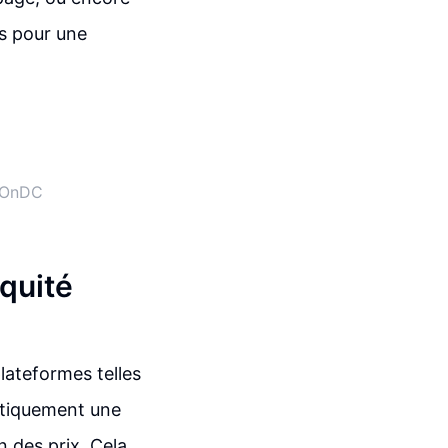
s pour une
d'OnDC
Équité
lateformes telles
atiquement une
n des prix. Cela