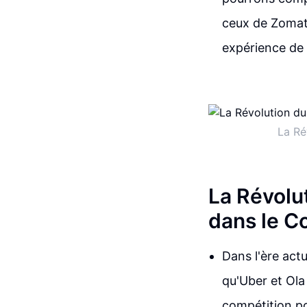
ceux de Zomat
expérience de 
La Ré
La Révolut
dans le C
Dans l'ère act
qu'Uber et Ol
compétition pou