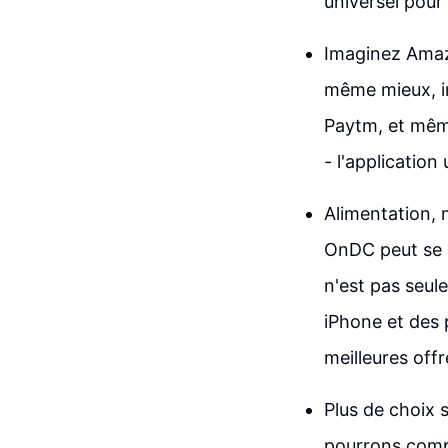
universel pour
Imaginez Amazo
même mieux, i
Paytm, et même
- l'application
Alimentation, 
OnDC peut se c
n'est pas seu
iPhone et des 
meilleures offr
Plus de choix 
pourrons comp