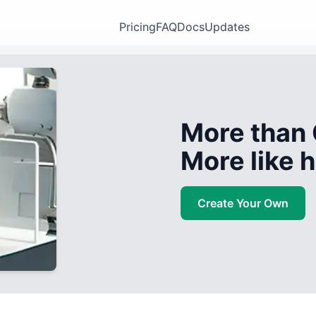
Pricing
FAQ
Docs
Updates
More than 
More like
Create Your Own