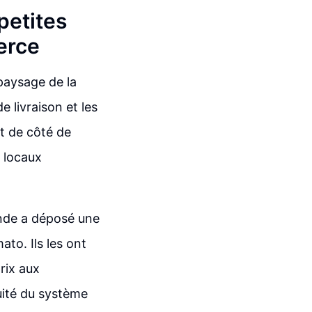
 petites
erce
paysage de la
e livraison et les
t de côté de
s locaux
Inde a déposé une
to. Ils les ont
rix aux
uité du système