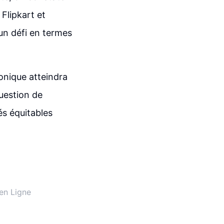
Flipkart et
n défi en termes
onique atteindra
question de
és équitables
en Ligne