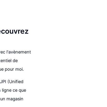
écouvrez
vec l'avènement
entiel de
ue pour moi.
UPI (Unified
 ligne ce que
, un magasin