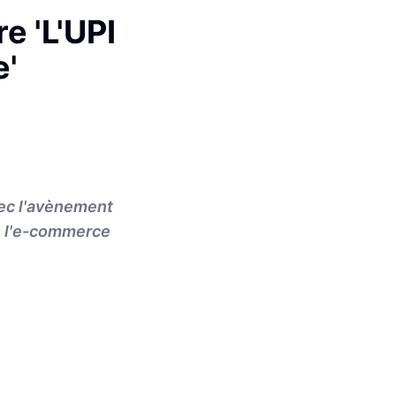
 'L'UPI
e'
vec l'avènement
e l'e-commerce