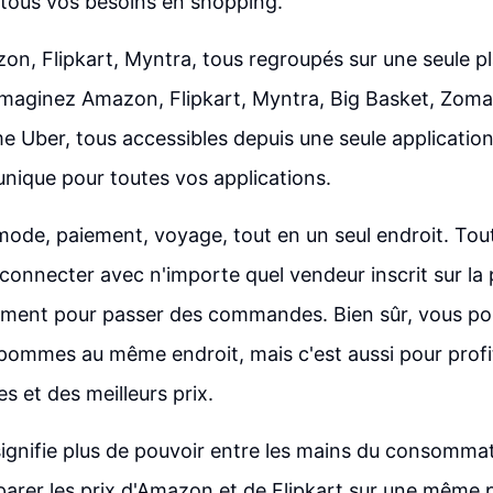
 tous vos besoins en shopping.
n, Flipkart, Myntra, tous regroupés sur une seule p
maginez Amazon, Flipkart, Myntra, Big Basket, Zoma
 Uber, tous accessibles depuis une seule applicatio
 unique pour toutes vos applications.
mode, paiement, voyage, tout en un seul endroit. Tou
onnecter avec n'importe quel vendeur inscrit sur la 
lement pour passer des commandes. Bien sûr, vous p
pommes au même endroit, mais c'est aussi pour profi
es et des meilleurs prix.
signifie plus de pouvoir entre les mains du consomma
arer les prix d'Amazon et de Flipkart sur une même 