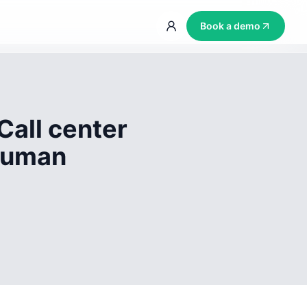
Book a demo
Call center
 human