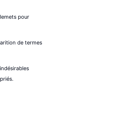
illemets pour
parition de termes
indésirables
priés.