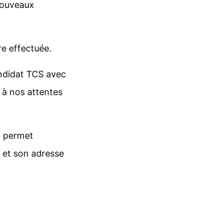
 nouveaux
re effectuée.
andidat TCS avec
 à nos attentes
i permet
 et son adresse