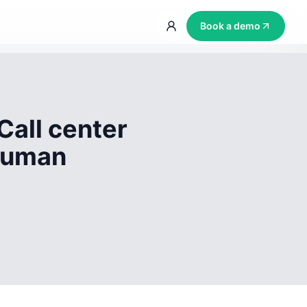
Book a demo
Call center
 human