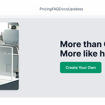
Pricing
FAQ
Docs
Updates
More than 
More like
Create Your Own