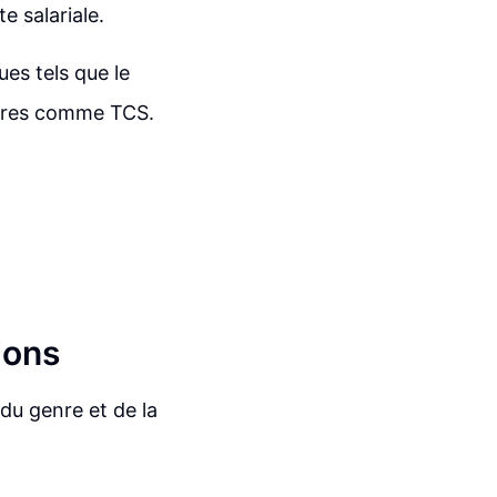
e salariale.
ues tels que le
lières comme TCS.
ions
du genre et de la