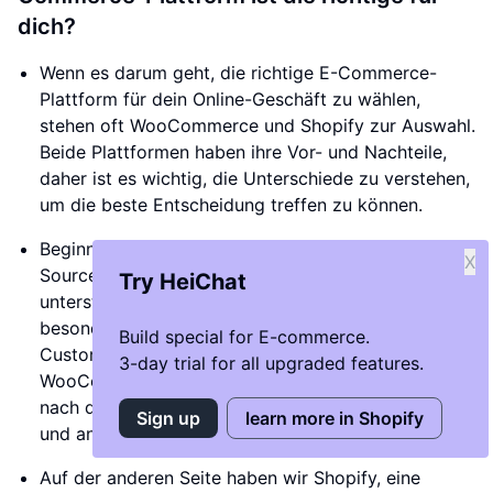
dich?
Wenn es darum geht, die richtige E-Commerce-
Plattform für dein Online-Geschäft zu wählen,
stehen oft WooCommerce und Shopify zur Auswahl.
Beide Plattformen haben ihre Vor- und Nachteile,
daher ist es wichtig, die Unterschiede zu verstehen,
um die beste Entscheidung treffen zu können.
Beginnen wir mit WooCommerce, einer Open-
X
Source-E-Commerce-Lösung, die von WordPress
Try HeiChat
unterstützt wird. WooCommerce eignet sich
besonders gut für Online-Händler, die flexibles
Build special for E-commerce.
Customizing und Skalierbarkeit priorisieren. Mit
3-day trial for all upgraded features.
WooCommerce kannst du dein Online-Geschäft
nach deinen individuellen Anforderungen gestalten
Sign up
learn more in Shopify
und anpassen.
Auf der anderen Seite haben wir Shopify, eine