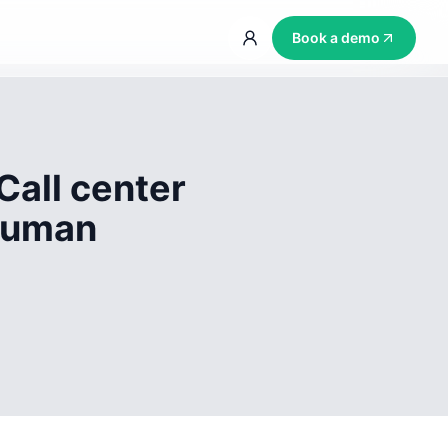
Book a demo
Call center
 human