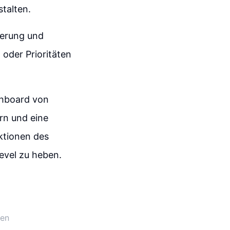
talten.
ierung und
oder Prioritäten
hboard von
rn und eine
ktionen des
evel zu heben.
den