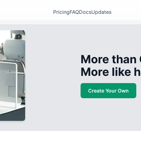
Pricing
FAQ
Docs
Updates
More than 
More like
Create Your Own