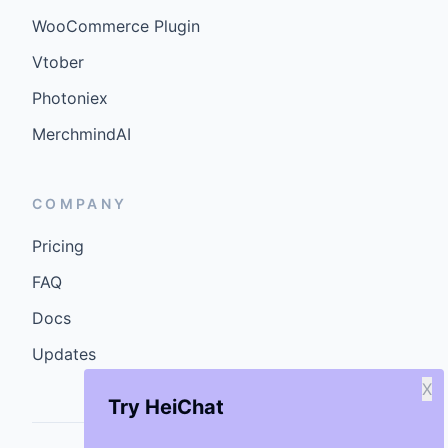
WooCommerce Plugin
Vtober
Photoniex
MerchmindAI
COMPANY
Pricing
FAQ
Docs
Updates
X
Try HeiChat