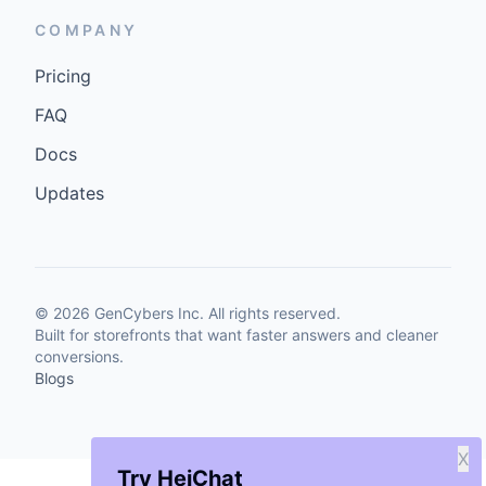
COMPANY
Pricing
FAQ
Docs
Updates
©
2026
GenCybers Inc. All rights reserved.
Built for storefronts that want faster answers and cleaner
conversions.
Blogs
X
Try HeiChat