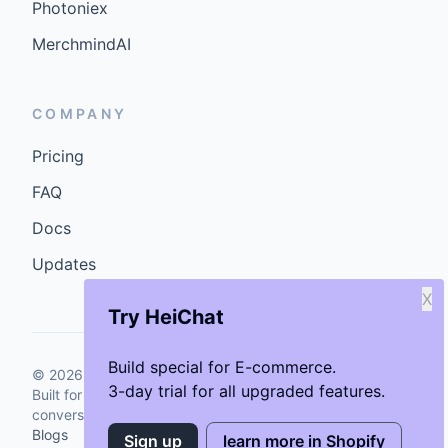
Photoniex
MerchmindAI
COMPANY
Pricing
FAQ
Docs
Updates
X
Try HeiChat
Build special for E-commerce.
©
2026
GenCybers Inc. All rights reserved.
3-day trial for all upgraded features.
Built for storefronts that want faster answers and cleaner
conversions.
Blogs
Sign up
learn more in Shopify