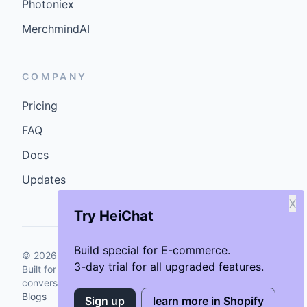
Photoniex
MerchmindAI
COMPANY
Pricing
FAQ
Docs
Updates
X
Try HeiChat
Build special for E-commerce.
©
2026
GenCybers Inc. All rights reserved.
3-day trial for all upgraded features.
Built for storefronts that want faster answers and cleaner
conversions.
Blogs
Sign up
learn more in Shopify