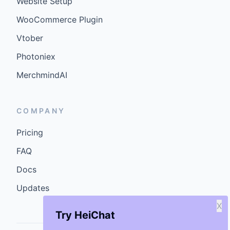
Website Setup
WooCommerce Plugin
Vtober
Photoniex
MerchmindAI
COMPANY
Pricing
FAQ
Docs
Updates
X
Try HeiChat