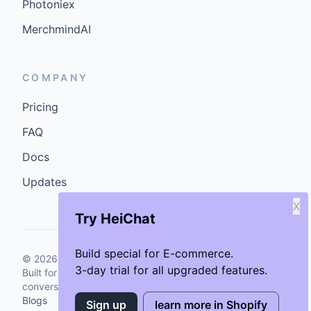
Photoniex
MerchmindAI
COMPANY
Pricing
FAQ
Docs
Updates
X
Try HeiChat
Build special for E-commerce.
©
2026
GenCybers Inc. All rights reserved.
3-day trial for all upgraded features.
Built for storefronts that want faster answers and cleaner
conversions.
Blogs
Sign up
learn more in Shopify