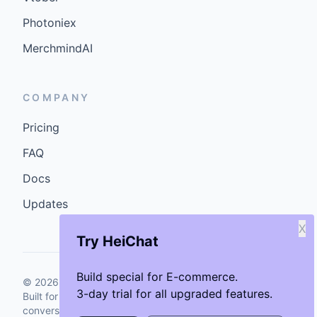
Photoniex
MerchmindAI
COMPANY
Pricing
FAQ
Docs
Updates
X
Try HeiChat
Build special for E-commerce.
©
2026
GenCybers Inc. All rights reserved.
3-day trial for all upgraded features.
Built for storefronts that want faster answers and cleaner
conversions.