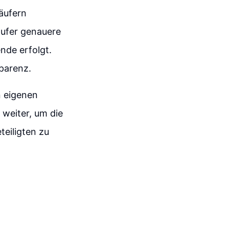
käufern
äufer genauere
nde erfolgt.
parenz.
n eigenen
 weiter, um die
teiligten zu