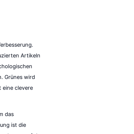
Verbesserung.
zierten Artikeln
ychologischen
n. Grünes wird
t eine clevere
um das
ung ist die