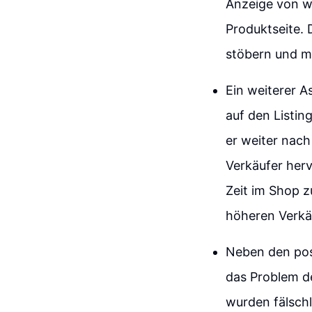
Anzeige von w
Produktseite. 
stöbern und mö
Ein weiterer A
auf den Listin
er weiter nac
Verkäufer her
Zeit im Shop z
höheren Verkä
Neben den pos
das Problem de
wurden fälschl