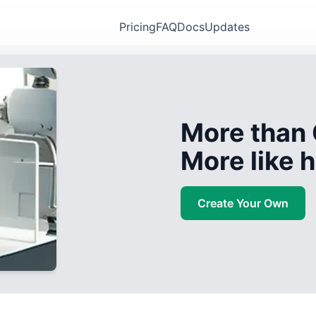
Pricing
FAQ
Docs
Updates
More than 
More like
Create Your Own