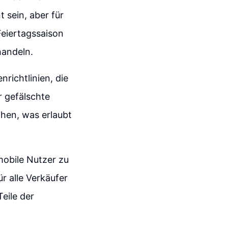
 sein, aber für
Feiertagssaison
handeln.
nrichtlinien, die
r gefälschte
chen, was erlaubt
mobile Nutzer zu
r alle Verkäufer
eile der