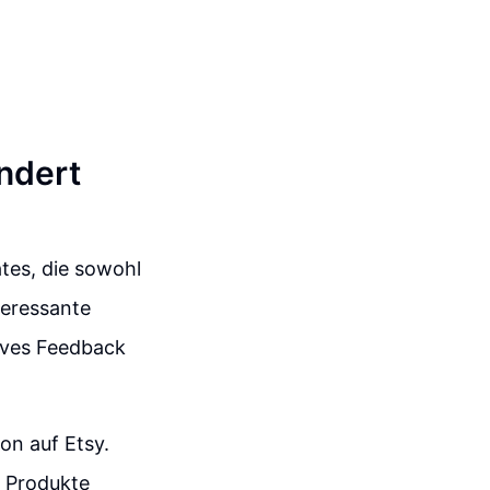
ndert
tes, die sowohl
teressante
ives Feedback
on auf Etsy.
r Produkte