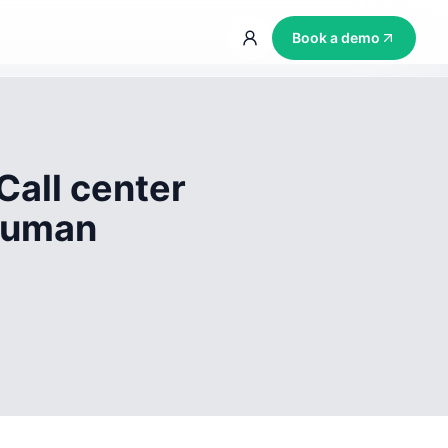
Book a demo
Call center
 human