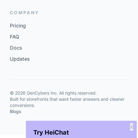
COMPANY
Pricing
FAQ
Docs
Updates
©
2026
GenCybers Inc. All rights reserved.
Built for storefronts that want faster answers and cleaner
conversions.
Blogs
X
Try HeiChat