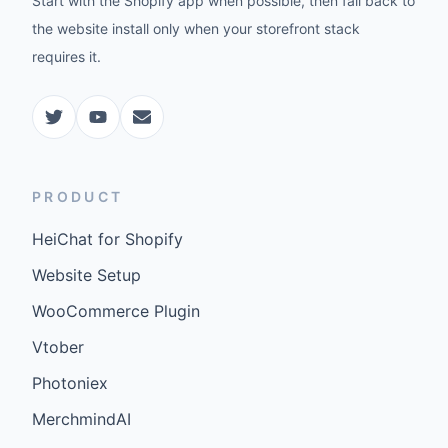
Start with the Shopify app when possible, then fall back to
the website install only when your storefront stack
requires it.
PRODUCT
HeiChat for Shopify
Website Setup
WooCommerce Plugin
Vtober
Photoniex
MerchmindAI