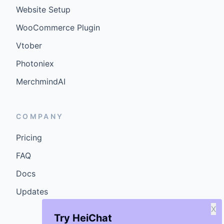
Website Setup
WooCommerce Plugin
Vtober
Photoniex
MerchmindAI
COMPANY
Pricing
FAQ
Docs
Updates
X
Try HeiChat