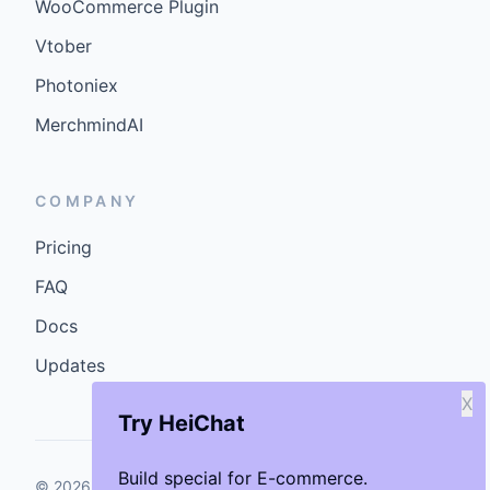
WooCommerce Plugin
Vtober
Photoniex
MerchmindAI
COMPANY
Pricing
FAQ
Docs
Updates
X
Try HeiChat
Build special for E-commerce.
©
2026
GenCybers Inc. All rights reserved.