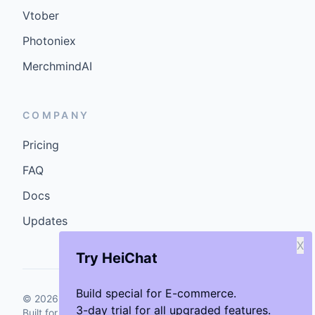
Vtober
Photoniex
MerchmindAI
COMPANY
Pricing
FAQ
Docs
Updates
X
Try HeiChat
Build special for E-commerce.
©
2026
GenCybers Inc. All rights reserved.
3-day trial for all upgraded features.
Built for storefronts that want faster answers and cleaner