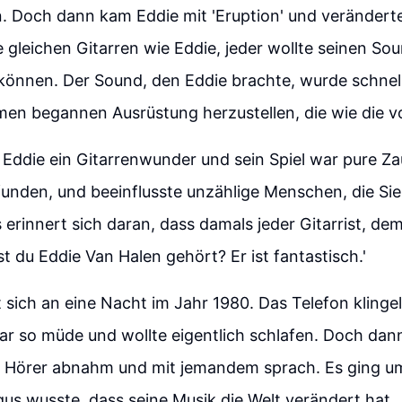
. Doch dann kam Eddie mit 'Eruption' und veränderte a
ie gleichen Gitarren wie Eddie, jeder wollte seinen S
 können. Der Sound, den Eddie brachte, wurde schne
en begannen Ausrüstung herzustellen, die wie die vo
Eddie ein Gitarrenwunder und sein Spiel war pure Zau
funden, und beeinflusste unzählige Menschen, die Sie 
erinnert sich daran, dass damals jeder Gitarrist, de
st du Eddie Van Halen gehört? Er ist fantastisch.'
 sich an eine Nacht im Jahr 1980. Das Telefon klinge
r so müde und wollte eigentlich schlafen. Doch dann
n Hörer abnahm und mit jemandem sprach. Es ging u
us wusste, dass seine Musik die Welt verändert hat.