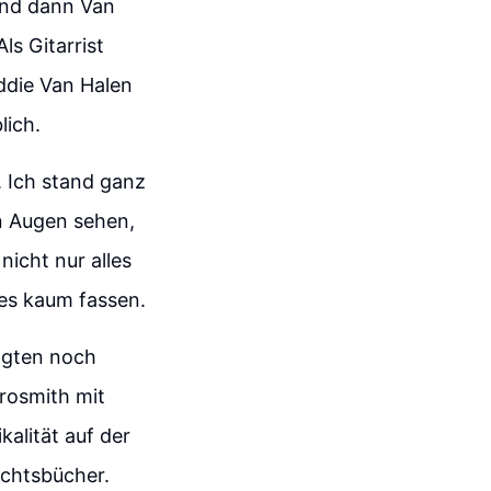
 Und dann Van
ls Gitarrist
ddie Van Halen
lich.
. Ich stand ganz
en Augen sehen,
 nicht nur alles
es kaum fassen.
lgten noch
erosmith mit
kalität auf der
ichtsbücher.