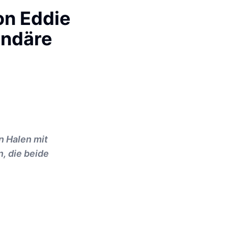
on Eddie
endäre
n Halen mit
, die beide