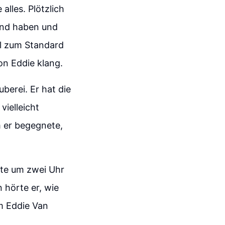
lles. Plötzlich
ound haben und
ll zum Standard
n Eddie klang.
berei. Er hat die
vielleicht
m er begegnete,
lte um zwei Uhr
 hörte er, wie
m Eddie Van