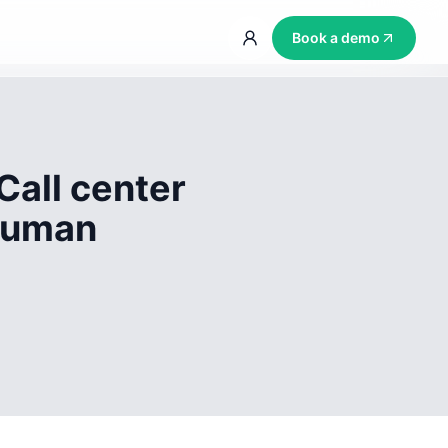
Book a demo
Call center
 human