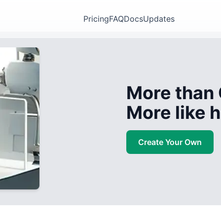
Pricing
FAQ
Docs
Updates
More than 
More like
Create Your Own