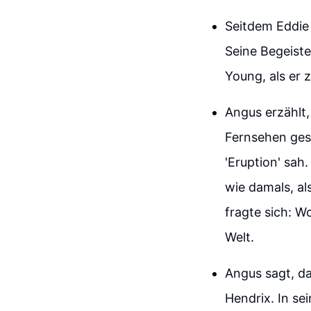
Seitdem Eddie 
Seine Begeist
Young, als er 
Angus erzählt,
Fernsehen ges
'Eruption' sah.
wie damals, al
fragte sich: W
Welt.
Angus sagt, da
Hendrix. In se