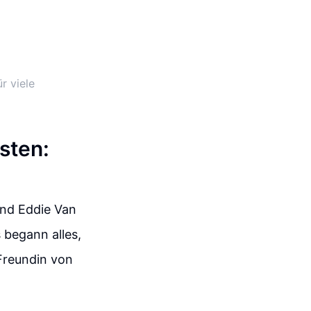
r viele
sten:
nd Eddie Van
 begann alles,
 Freundin von