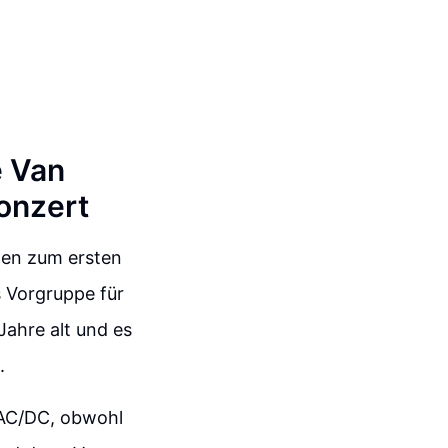
e Van
onzert
len zum ersten
s Vorgruppe für
Jahre alt und es
.
 AC/DC, obwohl