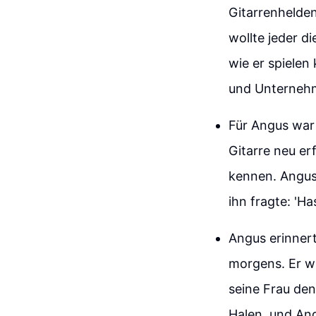
Gitarrenhelden
wollte jeder d
wie er spielen
und Unternehm
Für Angus war 
Gitarre neu er
kennen. Angus 
ihn fragte: 'Ha
Angus erinnert
morgens. Er wa
seine Frau de
Halen, und Ang