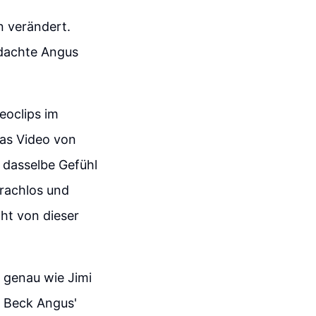
n verändert.
 dachte Angus
eoclips im
das Video von
r dasselbe Gefühl
prachlos und
cht von dieser
, genau wie Jimi
f Beck Angus'