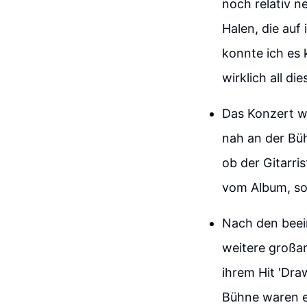
noch relativ n
Halen, die auf 
konnte ich es 
wirklich all di
Das Konzert wa
nah an der Büh
ob der Gitarris
vom Album, so
Nach den beei
weitere großar
ihrem Hit 'Draw
Bühne waren ei