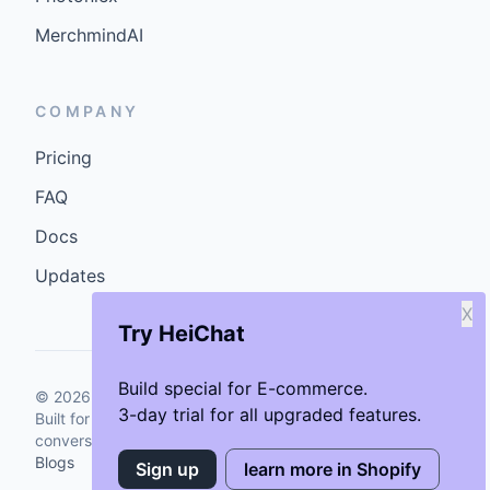
MerchmindAI
COMPANY
Pricing
FAQ
Docs
Updates
X
Try HeiChat
Build special for E-commerce.
©
2026
GenCybers Inc. All rights reserved.
3-day trial for all upgraded features.
Built for storefronts that want faster answers and cleaner
conversions.
Blogs
Sign up
learn more in Shopify