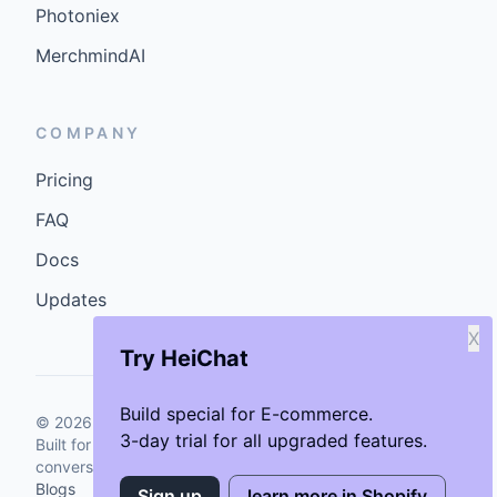
Photoniex
MerchmindAI
COMPANY
Pricing
FAQ
Docs
Updates
X
Try HeiChat
Build special for E-commerce.
©
2026
GenCybers Inc. All rights reserved.
3-day trial for all upgraded features.
Built for storefronts that want faster answers and cleaner
conversions.
Blogs
Sign up
learn more in Shopify