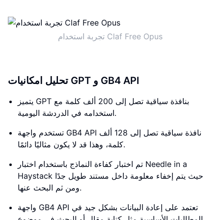
تجربة استخدام Claf Free Opus
تحليل امكانيات GPT و GB4 API
يتميز GPT بنافذة سياقية تصل إلى 200 ألف كلمة مع
استخدامه في الدردشة اليومية.
تستخدم واجهة GB4 API نافذة سياقية تصل إلى 128 ألف
كلمة، وهذا قد لا يكون مثاليًا دائمًا.
تم اختبار كفاءة النماذج باستخدام اختبار Needle in a
Haystack حيث يتم إخفاء معلومة داخل مستند طويل جدًا
ومن ثم البحث عنها.
واجهة GB4 API تعتمد على إعادة البيانات بشكل جيد في
المطالبات الأساسية مثل كتابة مقال أو البحث في موضوع