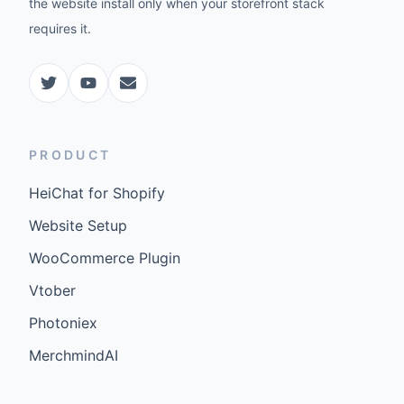
the website install only when your storefront stack
requires it.
PRODUCT
HeiChat for Shopify
Website Setup
WooCommerce Plugin
Vtober
Photoniex
MerchmindAI