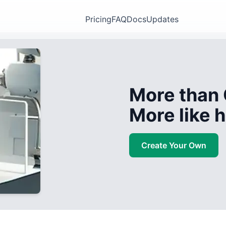
Pricing
FAQ
Docs
Updates
More than 
More like
Create Your Own