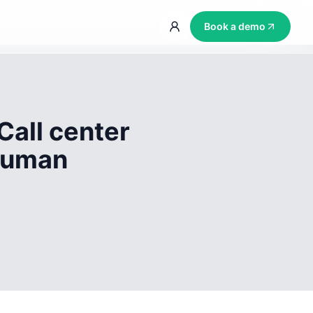
Book a demo
Call center
 human