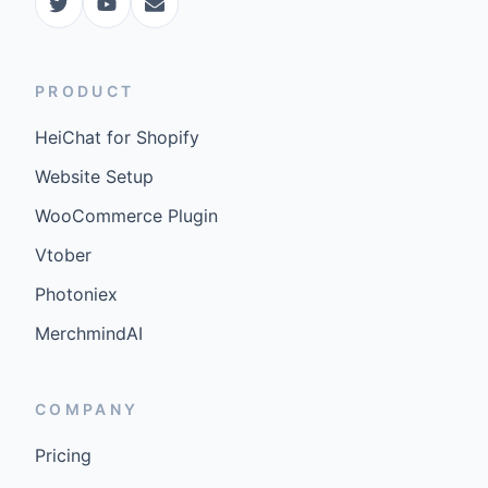
PRODUCT
HeiChat for Shopify
Website Setup
WooCommerce Plugin
Vtober
Photoniex
MerchmindAI
COMPANY
Pricing