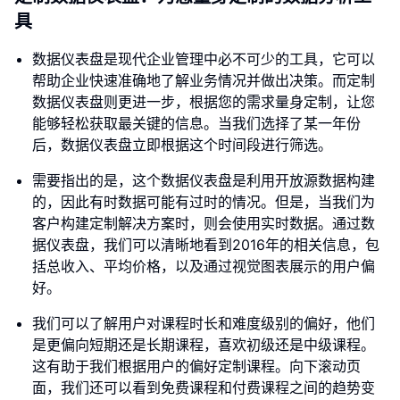
具
数据仪表盘是现代企业管理中必不可少的工具，它可以
帮助企业快速准确地了解业务情况并做出决策。而定制
数据仪表盘则更进一步，根据您的需求量身定制，让您
能够轻松获取最关键的信息。当我们选择了某一年份
后，数据仪表盘立即根据这个时间段进行筛选。
需要指出的是，这个数据仪表盘是利用开放源数据构建
的，因此有时数据可能有过时的情况。但是，当我们为
客户构建定制解决方案时，则会使用实时数据。通过数
据仪表盘，我们可以清晰地看到2016年的相关信息，包
括总收入、平均价格，以及通过视觉图表展示的用户偏
好。
我们可以了解用户对课程时长和难度级别的偏好，他们
是更偏向短期还是长期课程，喜欢初级还是中级课程。
这有助于我们根据用户的偏好定制课程。向下滚动页
面，我们还可以看到免费课程和付费课程之间的趋势变