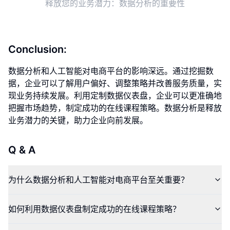
释放您的业务潜力：数据分析的重要性
Conclusion:
数据分析和人工智能对电商平台的影响深远。通过挖掘数
据，企业可以了解用户偏好、调整策略并改善服务质量，实
现业务持续发展。利用定制数据仪表盘，企业可以更准确地
把握市场趋势，制定成功的在线课程策略。数据分析是释放
业务潜力的关键，助力企业向前发展。
Q & A
为什么数据分析和人工智能对电商平台至关重要？
如何利用数据仪表盘制定成功的在线课程策略？