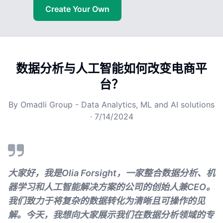
Create Your Own
数据分析与人工智能如何改变电商平
台？
By
Omadli Group - Data Analytics, ML and AI solutions
·
7/14/2024
大家好，我是Olia Forsight，一家整合数据分析、机
器学习和人工智能解决方案的公司的创始人兼CEO。
我们致力于将复杂的数据转化为清晰且可操作的见
解。今天，我想向大家展示我们在数据分析领域的专