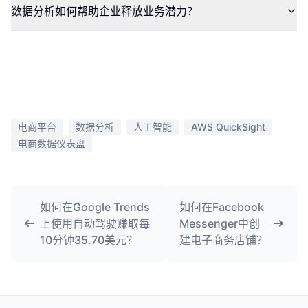
数据分析如何帮助企业释放业务潜力？
电商平台
数据分析
人工智能
AWS QuickSight
电商数据仪表盘
如何在Google Trends
如何在Facebook
上使用自动驾驶赚取每
Messenger中创
10分钟35.70美元？
建电子商务店铺？