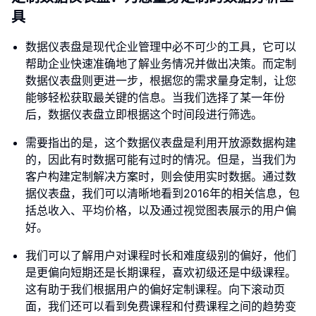
具
数据仪表盘是现代企业管理中必不可少的工具，它可以
帮助企业快速准确地了解业务情况并做出决策。而定制
数据仪表盘则更进一步，根据您的需求量身定制，让您
能够轻松获取最关键的信息。当我们选择了某一年份
后，数据仪表盘立即根据这个时间段进行筛选。
需要指出的是，这个数据仪表盘是利用开放源数据构建
的，因此有时数据可能有过时的情况。但是，当我们为
客户构建定制解决方案时，则会使用实时数据。通过数
据仪表盘，我们可以清晰地看到2016年的相关信息，包
括总收入、平均价格，以及通过视觉图表展示的用户偏
好。
我们可以了解用户对课程时长和难度级别的偏好，他们
是更偏向短期还是长期课程，喜欢初级还是中级课程。
这有助于我们根据用户的偏好定制课程。向下滚动页
面，我们还可以看到免费课程和付费课程之间的趋势变