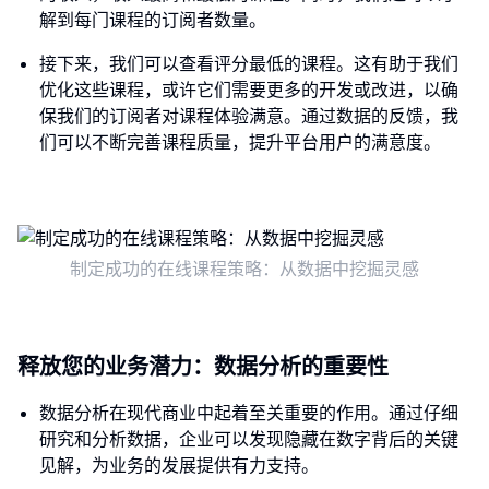
解到每门课程的订阅者数量。
接下来，我们可以查看评分最低的课程。这有助于我们
优化这些课程，或许它们需要更多的开发或改进，以确
保我们的订阅者对课程体验满意。通过数据的反馈，我
们可以不断完善课程质量，提升平台用户的满意度。
制定成功的在线课程策略：从数据中挖掘灵感
释放您的业务潜力：数据分析的重要性
数据分析在现代商业中起着至关重要的作用。通过仔细
研究和分析数据，企业可以发现隐藏在数字背后的关键
见解，为业务的发展提供有力支持。