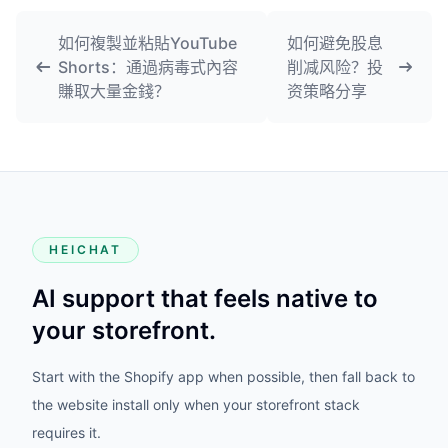
如何複製並粘貼YouTube
如何避免股息
Shorts：通過病毒式內容
削减风险？投
賺取大量金錢？
资策略分享
HEICHAT
AI support that feels native to
your storefront.
Start with the Shopify app when possible, then fall back to
the website install only when your storefront stack
requires it.