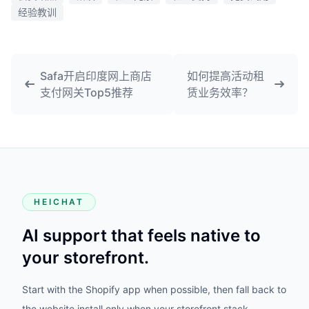
经验教训
Safa开启印度网上商店
如何提高活动租
支付网关Top5推荐
赁业务效率？
HEICHAT
AI support that feels native to
your storefront.
Start with the Shopify app when possible, then fall back to
the website install only when your storefront stack