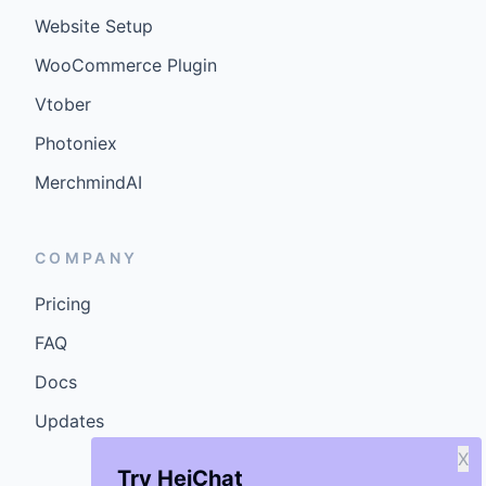
Website Setup
WooCommerce Plugin
Vtober
Photoniex
MerchmindAI
COMPANY
Pricing
FAQ
Docs
Updates
X
Try HeiChat