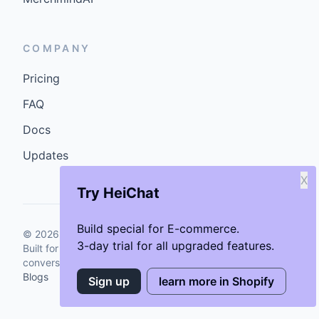
COMPANY
Pricing
FAQ
Docs
Updates
X
Try HeiChat
Build special for E-commerce.
©
2026
GenCybers Inc. All rights reserved.
3-day trial for all upgraded features.
Built for storefronts that want faster answers and cleaner
conversions.
Blogs
Sign up
learn more in Shopify