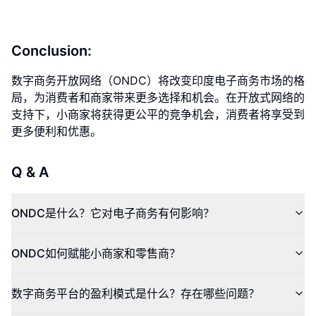
Conclusion:
数字商务开放网络（ONDC）将改变印度电子商务市场的格
局，为消费者和商家带来更多选择和机会。在开放式网络的
支持下，小商家将获得更公平的竞争机会，消费者将享受到
更多便利和优惠。
Q & A
ONDC是什么？它对电子商务有何影响？
ONDC如何赋能小商家和零售商？
数字商务平台的盈利模式是什么？存在哪些问题？