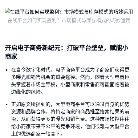
在线平台如何实现盈利？市场模式与库存模式的巧妙运用
开启电子商务新纪元：打破平台壁垒，赋能小
商家
在当今数字化时代，电子商务平台成为了商家们获得更
多曝光和销售机会的重要途径。然而，随着大型电商巨
头掌握着市场主导权，小型商家和零售商可能面临着被
边缘化的风险。
正如原文所提到的，大型电商平台可以通过自身的优势
资源和品牌合作，将特定商家的商品推至搜索结果的前
沿，从而获得更多的曝光和销售量。这种市场操控往往
给小商家带来不公平的竞争环境，他们很难与大型平台
上的优选商家一较高下。