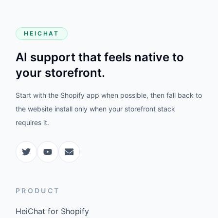
HEICHAT
AI support that feels native to
your storefront.
Start with the Shopify app when possible, then fall back to
the website install only when your storefront stack
requires it.
PRODUCT
HeiChat for Shopify