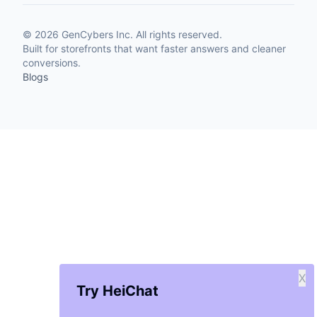
©
2026
GenCybers Inc. All rights reserved.
Built for storefronts that want faster answers and cleaner
conversions.
Blogs
X
Try HeiChat