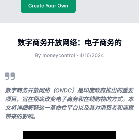
Create Your Own
数字商务开放网络：电子商务的
By
moneycontrol
·
4/16/2024
数字商务开放网络（ONDC）是印度政府推出的重要
项目，旨在彻底改变电子商务和在线购物的方式。本
文将详细解释这一革命性平台以及其对消费者和商家
带来的影响。