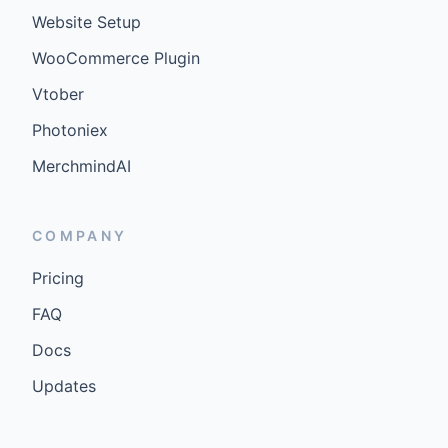
Website Setup
WooCommerce Plugin
Vtober
Photoniex
MerchmindAI
COMPANY
Pricing
FAQ
Docs
Updates