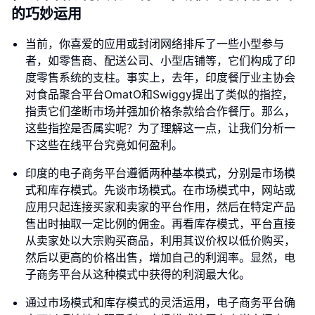
的巧妙运用
当前，你喜爱的应用或封闭网络排斥了一些小型参与
者，如零售商、配送公司、小型店铺等，它们构成了印
度零售系统的支柱。事实上，去年，印度餐厅业主协会
对食品聚合平台OmatO和Swiggy提出了类似的指控，
指责它们垄断市场并强加价格条款给合作餐厅。那么，
这些指控是否属实呢？为了理解这一点，让我们分析一
下这些在线平台究竟如何盈利。
印度的电子商务平台遵循两种基本模式，分别是市场模
式和库存模式。先谈市场模式。在市场模式中，网站或
应用只起连接买家和卖家的平台作用，然后在特定产品
售出时抽取一定比例的佣金。再看库存模式，平台直接
从卖家处以大宗购买商品，利用其议价权以低价购买，
然后以更高的价格出售，增加自己的利润率。显然，电
子商务平台从这种模式中获得的利润最大化。
通过市场模式和库存模式的灵活运用，电子商务平台确