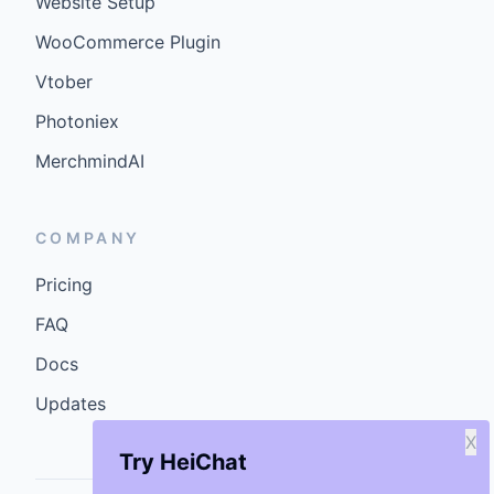
Website Setup
WooCommerce Plugin
Vtober
Photoniex
MerchmindAI
COMPANY
Pricing
FAQ
Docs
Updates
X
Try HeiChat