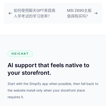
如何使用聊天GPT来提高
MSI Z690主板
入学考试的学习效率？
值得购买吗？
HEICHAT
AI support that feels native to
your storefront.
Start with the Shopify app when possible, then fall back to
the website install only when your storefront stack
requires it.