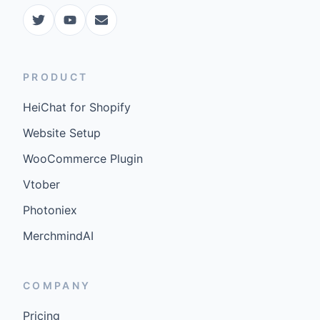
PRODUCT
HeiChat for Shopify
Website Setup
WooCommerce Plugin
Vtober
Photoniex
MerchmindAI
COMPANY
Pricing