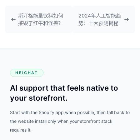
斯汀格能量饮料如何
2024年人工智能趋
摧毁了红牛和怪兽？
势：十大预测揭秘
HEICHAT
AI support that feels native to
your storefront.
Start with the Shopify app when possible, then fall back to
the website install only when your storefront stack
requires it.