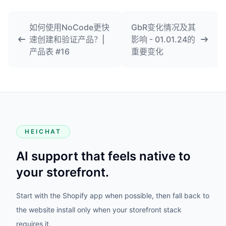
如何使用NoCode更快
GbR变化情况及其
速创建和验证产品？|
影响 - 01.01.24的
产品表 #16
重要变化
HEICHAT
AI support that feels native to
your storefront.
Start with the Shopify app when possible, then fall back to
the website install only when your storefront stack
requires it.