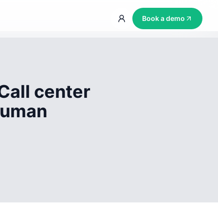
Book a demo
Call center
 human