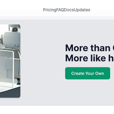
Pricing
FAQ
Docs
Updates
More than 
More like
Create Your Own