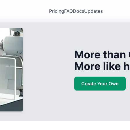
Pricing
FAQ
Docs
Updates
More than 
More like
Create Your Own