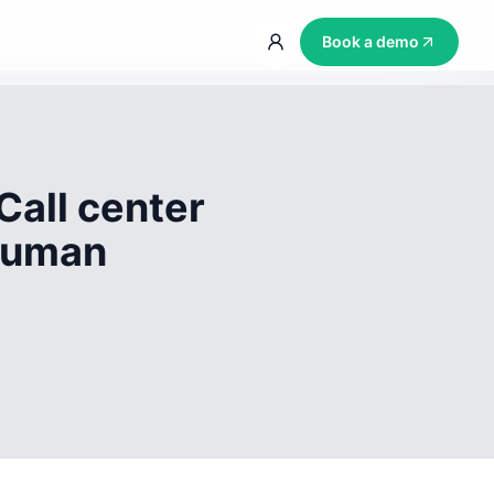
Book a demo
Call center
 human