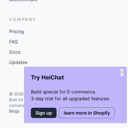
COMPANY
Pricing
FAQ
Docs
Updates
X
Try HeiChat
Build special for E-commerce.
©
2026
GenCybers Inc. All rights reserved.
3-day trial for all upgraded features.
Built for storefronts that want faster answers and cleaner
conversions.
Blogs
Sign up
learn more in Shopify