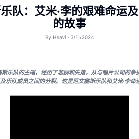
乐队：艾米·李的艰难命运
的故事
By
Heavi
·
3/11/2024
塞斯乐队的主唱，经历了悲剧和失落，从与唱片公司的争
及乐队成员之间的分裂。这是厄文塞斯乐队和艾米·李命