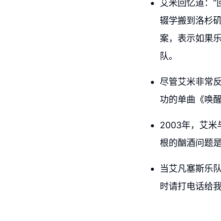
艾米回忆道：
辍学搬到洛杉
案，表示如果
队。
尽管艾米非常
功的单曲《唤
2003年，艾
根的酗酒问题
当艾凡塞斯乐队
时请打电话给我