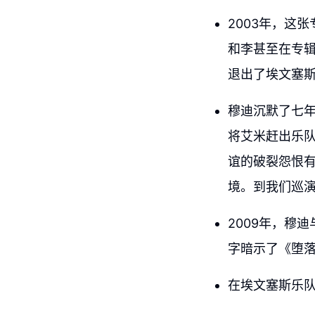
2003年，这
和李甚至在专
退出了埃文塞
穆迪沉默了七
将艾米赶出乐
谊的破裂怨恨
境。到我们巡演
2009年，穆
字暗示了《堕
在埃文塞斯乐