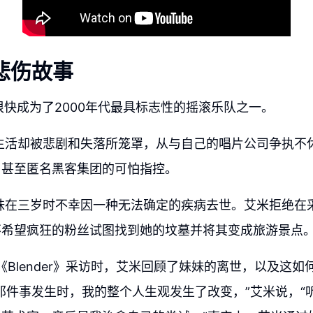
悲伤故事
nce很快成为了2000年代最具标志性的摇滚乐队之一。
生活却被悲剧和失落所笼罩，从与自己的唱片公司争执不
，甚至匿名黑客集团的可怕指控。
妹在三岁时不幸因一种无法确定的疾病去世。艾米拒绝在
不希望疯狂的粉丝试图找到她的坟墓并将其变成旅游景点
受《Blender》采访时，艾米回顾了妹妹的离世，以及这
那件事发生时，我的整个人生观发生了改变，”艾米说，“