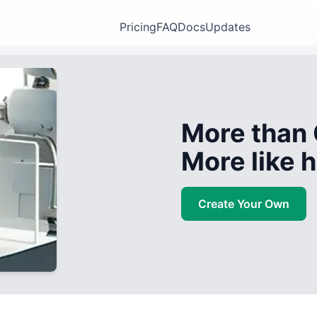
Pricing
FAQ
Docs
Updates
More than 
More like
Create Your Own