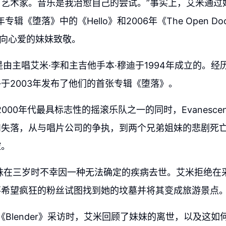
名艺术家。音乐是我治愈自己的尝试。”事实上，艾米通过
专辑《堕落》中的《Hello》和2006年《The Open Doo
了向心爱的妹妹致敬。
nce是由主唱艾米·李和主吉他手本·穆迪于1994年成立的。
于2003年发布了他们的首张专辑《堕落》。
2000年代最具标志性的摇滚乐队之一的同时，Evanesce
和失落，从与唱片公司的争执，到两个兄弟姐妹的悲剧死
控。
妹在三岁时不幸因一种无法确定的疾病去世。艾米拒绝在
不希望疯狂的粉丝试图找到她的坟墓并将其变成旅游景点
受《Blender》采访时，艾米回顾了妹妹的离世，以及这