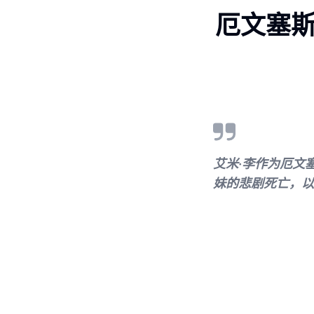
厄文塞斯
艾米·李作为厄文
妹的悲剧死亡，以