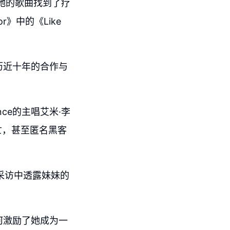
她的歌曲找到了疗
r》中的《Like
经历近十年的合作与
nce的主唱艾米·李
亡，甚至匿名黑客
采访中透露妹妹的
。
如何激励了她成为一