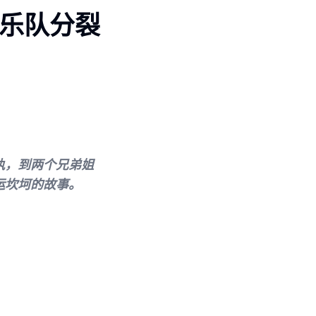
及乐队分裂
执，到两个兄弟姐
运坎坷的故事。