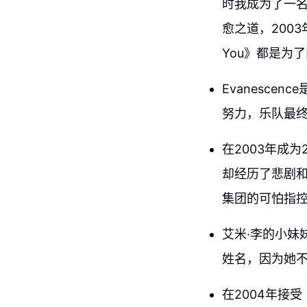
时我成为了一
愈之道，2003年
You》都是为
Evanesce
努力，乐队最终
在2003年成为
却经历了悲剧
集团的可怕指
艾米·李的小妹
姓名，因为她
在2004年接