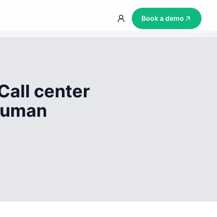
Book a demo
Call center
 human