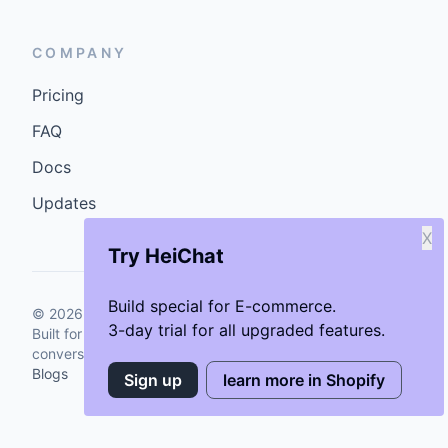
COMPANY
Pricing
FAQ
Docs
Updates
X
Try HeiChat
Build special for E-commerce.
©
2026
GenCybers Inc. All rights reserved.
3-day trial for all upgraded features.
Built for storefronts that want faster answers and cleaner
conversions.
Blogs
Sign up
learn more in Shopify