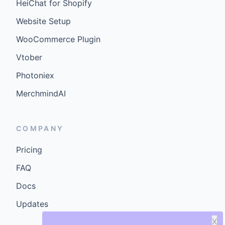
HeiChat for Shopify
Website Setup
WooCommerce Plugin
Vtober
Photoniex
MerchmindAI
COMPANY
Pricing
FAQ
Docs
Updates
X